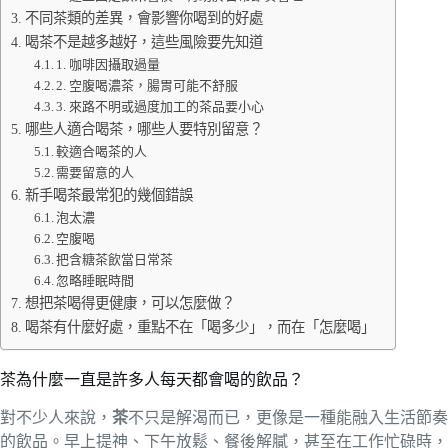
不同茶類的差異，會影響你喝到的好處
喝茶不是越多越好，這些風險要先知道
1. 咖啡因攝取過量
2. 空腹喝濃茶，腸胃可能不舒服
3. 來路不明或過度加工的茶品要小心
哪些人適合喝茶，哪些人要特別留意？
較適合喝茶的人
需要留意的人
新手喝茶最常犯的幾個錯誤
泡太濃
空腹喝
把含糖茶飲當日常茶
忽略睡眠時間
想把茶喝得更健康，可以怎麼做？
喝茶有什麼好處，重點不在「喝多少」，而在「怎麼喝」
茶為什麼一直是許多人每天都會喝的飲品？
對不少人來說，
茶
不只是解渴而已，更像是一種能融入生活節奏
的飲品。早上提神、下午放鬆、餐後解膩，甚至在工作忙碌時，