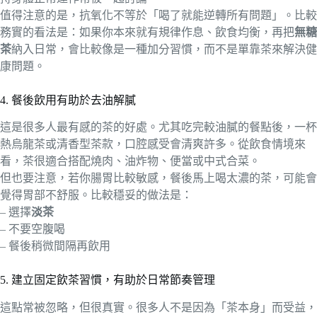
值得注意的是，抗氧化不等於「喝了就能逆轉所有問題」。比較
務實的看法是：如果你本來就有規律作息、飲食均衡，再把
無糖
茶
納入日常，會比較像是一種加分習慣，而不是單靠茶來解決健
康問題。
4. 餐後飲用有助於去油解膩
這是很多人最有感的茶的好處。尤其吃完較油膩的餐點後，一杯
熱烏龍茶或清香型茶款，口腔感受會清爽許多。從飲食情境來
看，茶很適合搭配燒肉、油炸物、便當或中式合菜。
但也要注意，若你腸胃比較敏感，餐後馬上喝太濃的茶，可能會
覺得胃部不舒服。比較穩妥的做法是：
– 選擇
淡茶
– 不要空腹喝
– 餐後稍微間隔再飲用
5. 建立固定飲茶習慣，有助於日常節奏管理
這點常被忽略，但很真實。很多人不是因為「茶本身」而受益，