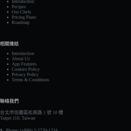
Introduction
Pecipes
Our Chefs
Pricing Plans
Roadmap
相關連結
Introduction
About Us
App Features
Cookies Policy
Privacy Policy
Terms & Conditions
聯絡我們
台北市信義區松高路 1 號 10 樓
Taipei 110, Taiwan
📞 Phone: (+886) 2-2720-1234