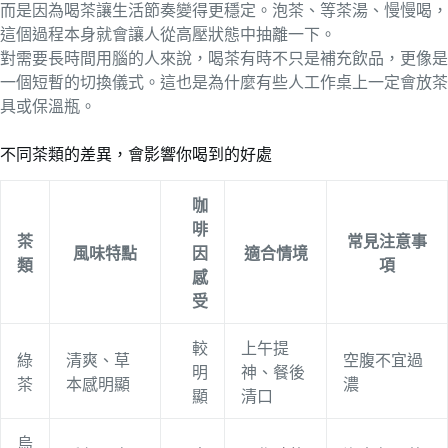
而是因為喝茶讓生活節奏變得更穩定。泡茶、等茶湯、慢慢喝，
這個過程本身就會讓人從高壓狀態中抽離一下。
對需要長時間用腦的人來說，喝茶有時不只是補充飲品，更像是
一個短暫的切換儀式。這也是為什麼有些人工作桌上一定會放茶
具或保溫瓶。
不同茶類的差異，會影響你喝到的好處
咖
啡
茶
常見注意事
風味特點
因
適合情境
類
項
感
受
較
上午提
綠
清爽、草
空腹不宜過
明
神、餐後
茶
本感明顯
濃
顯
清口
烏