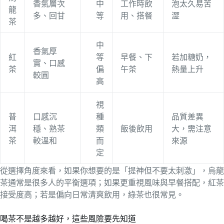
香氣層次
中
工作時飲
泡太久易苦
龍
多、回甘
等
用、搭餐
澀
茶
中
香氣厚
紅
等
早餐、下
若加糖奶，
實、口感
茶
偏
午茶
熱量上升
較圓
高
視
普
口感沉
種
品質差異
洱
穩、熟茶
類
飯後飲用
大，需注意
茶
較溫和
而
來源
定
從選擇角度來看，如果你想要的是「提神但不要太刺激」，烏龍
茶通常是很多人的平衡選項；如果更重視風味與早餐搭配，紅茶
接受度高；若是偏向日常清爽飲用，綠茶也很常見。
喝茶不是越多越好，這些風險要先知道