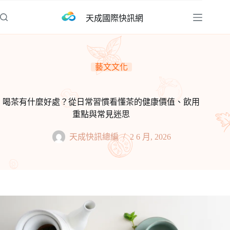
跳
天成國際快訊網
至
主
要
內
藝文文化
容
喝茶有什麼好處？從日常習慣看懂茶的健康價值、飲用
重點與常見迷思
天成快訊總編
2 6 月, 2026