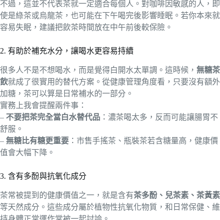
不過，這並不代表茶就一定適合每個人。對咖啡因敏感的人，即
使是綠茶或烏龍茶，也可能在下午喝完後影響睡眠。若你本來就
容易失眠，建議把飲茶時間放在中午前後較保險。
2. 有助於補充水分，讓喝水更容易持續
很多人不是不想喝水，而是覺得白開水太單調。這時候，
無糖茶
飲
就成了很實用的替代方案。從健康管理角度看，只要沒有額外
加糖，茶可以算是日常補水的一部分。
實務上我會提醒兩件事：
–
不要把茶完全當白水替代品
：濃茶喝太多，反而可能讓腸胃不
舒服。
–
無糖比有糖更重要
：市售手搖茶、瓶裝茶若含糖量高，健康價
值會大幅下降。
3. 含有多酚與抗氧化成分
茶常被提到的健康價值之一，就是含有
茶多酚、兒茶素、茶黃素
等天然成分。這些成分屬於植物性抗氧化物質，和日常保健、維
持身體正常運作常被一起討論。