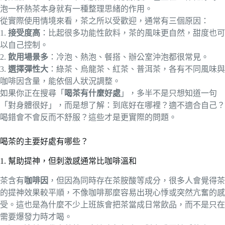
泡一杯熱茶本身就有一種整理思緒的作用。
從實際使用情境來看，茶之所以受歡迎，通常有三個原因：
1.
接受度高
：比起很多功能性飲料，茶的風味更自然，甜度也可
以自己控制。
2.
飲用場景多
：冷泡、熱泡、餐搭、辦公室沖泡都很常見。
3.
選擇彈性大
：綠茶、烏龍茶、紅茶、普洱茶，各有不同風味與
咖啡因含量，能依個人狀況調整。
如果你正在搜尋「
喝茶有什麼好處
」，多半不是只想知道一句
「對身體很好」，而是想了解：到底好在哪裡？適不適合自己？
喝錯會不會反而不舒服？這些才是更實際的問題。
喝茶的主要好處有哪些？
1. 幫助提神，但刺激感通常比咖啡溫和
茶含有
咖啡因
，但因為同時存在茶胺酸等成分，很多人會覺得茶
的提神效果較平順，不像咖啡那麼容易出現心悸或突然亢奮的感
受。這也是為什麼不少上班族會把茶當成日常飲品，而不是只在
需要爆發力時才喝。