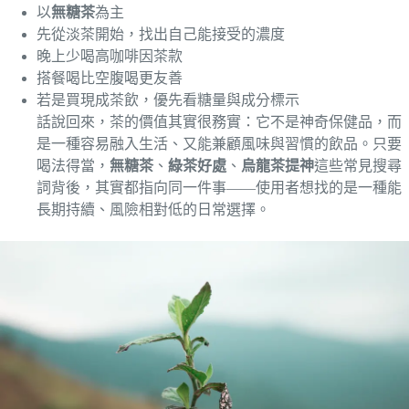
以
無糖茶
為主
先從淡茶開始，找出自己能接受的濃度
晚上少喝高咖啡因茶款
搭餐喝比空腹喝更友善
若是買現成茶飲，優先看糖量與成分標示
話說回來，茶的價值其實很務實：它不是神奇保健品，而
是一種容易融入生活、又能兼顧風味與習慣的飲品。只要
喝法得當，
無糖茶
、
綠茶好處
、
烏龍茶提神
這些常見搜尋
詞背後，其實都指向同一件事——使用者想找的是一種能
長期持續、風險相對低的日常選擇。