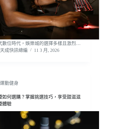
代數位時代，娛樂城的選擇多樣且激烈…
天成快訊總編
11 3 月, 2026
運動健身
煙如何選購？掌握挑選技巧，享受甜滋滋
煙體驗