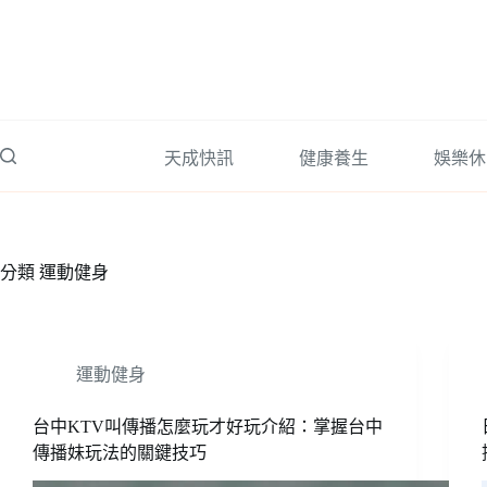
跳
至
主
要
內
容
天成快訊
健康養生
娛樂休
分類
運動健身
運動健身
台中KTV叫傳播怎麼玩才好玩介紹：掌握台中
傳播妹玩法的關鍵技巧