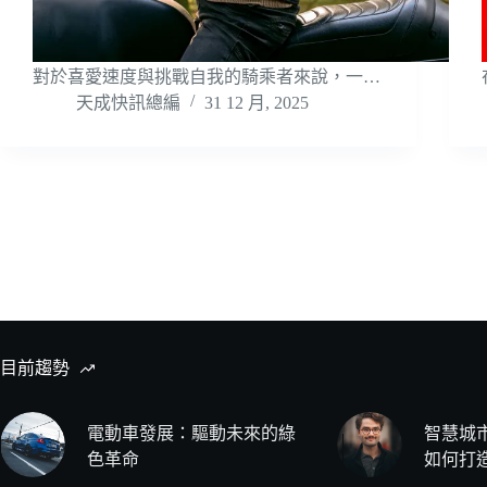
對於喜愛速度與挑戰自我的騎乘者來說，一…
天成快訊總編
31 12 月, 2025
目前趨勢
電動車發展：驅動未來的綠
智慧城
色革命
如何打