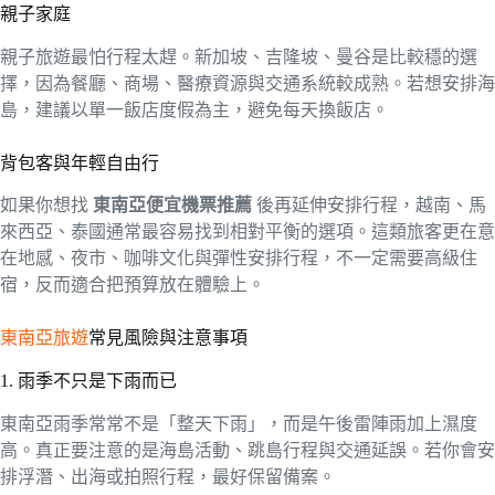
親子家庭
親子旅遊最怕行程太趕。新加坡、吉隆坡、曼谷是比較穩的選
擇，因為餐廳、商場、醫療資源與交通系統較成熟。若想安排海
島，建議以單一飯店度假為主，避免每天換飯店。
背包客與年輕自由行
如果你想找
東南亞便宜機票推薦
後再延伸安排行程，越南、馬
來西亞、泰國通常最容易找到相對平衡的選項。這類旅客更在意
在地感、夜市、咖啡文化與彈性安排行程，不一定需要高級住
宿，反而適合把預算放在體驗上。
東南亞旅遊
常見風險與注意事項
1. 雨季不只是下雨而已
東南亞雨季常常不是「整天下雨」，而是午後雷陣雨加上濕度
高。真正要注意的是海島活動、跳島行程與交通延誤。若你會安
排浮潛、出海或拍照行程，最好保留備案。