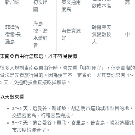
新加坡
初次出
英文通用
高
飲成本高
國
度高
海島
菲律賓
轉機與天
控、潛
海景資源
宿霧/長
氣變數較
中
水愛好
好
灘島
大
者
東南亞自由行怎麼選，才不容易後悔
很多人規劃東南亞自由行時，會先看「哪裡便宜」，但更實際的
做法是先看旅行目的。因為便宜不一定省心，尤其當你只有 4～
5 天，交通耗損會直接吃掉體驗。
以天數來看
3～4 天
：選曼谷、新加坡、胡志明市這類城市型目的地，
交通密度高，行程容易完成。
5～7 天
：適合曼谷＋華欣、峇里島、普吉島、峴港這種城
市加度假混合型。