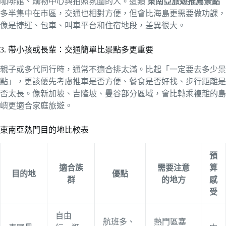
咖啡館、購物中心與拍照氛圍的人。這類
東南亞旅遊推薦景點
多半集中在市區，交通也相對方便，但會比海島更需要做功課，
像是捷運、包車、叫車平台和住宿地段，差異很大。
3. 帶小孩或長輩：交通簡單比景點多更重要
親子或多代同行時，通常不適合排太滿。比起「一定要去多少景
點」，更該優先考慮推車是否方便、餐食是否好找、步行距離是
否太長。像新加坡、吉隆坡、曼谷部分區域，會比轉乘複雜的島
嶼更適合家庭旅遊。
東南亞熱門目的地比較表
預
適合族
需要注意
算
目的地
優點
群
的地方
感
受
自由
航班多、
熱門區塞