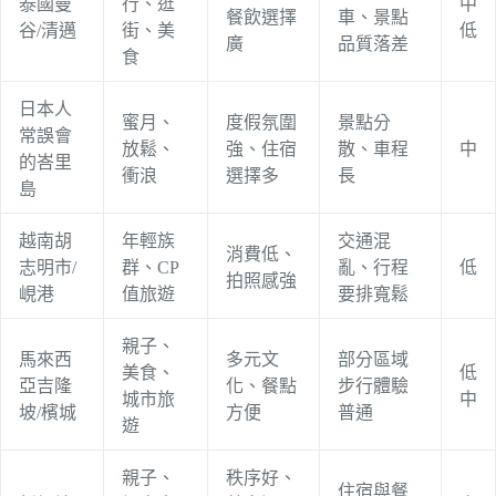
泰國曼
行、逛
中
餐飲選擇
車、景點
谷/清邁
街、美
低
廣
品質落差
食
日本人
蜜月、
度假氛圍
景點分
常誤會
放鬆、
強、住宿
散、車程
中
的峇里
衝浪
選擇多
長
島
越南胡
年輕族
交通混
消費低、
志明市/
群、CP
亂、行程
低
拍照感強
峴港
值旅遊
要排寬鬆
親子、
馬來西
多元文
部分區域
美食、
低
亞吉隆
化、餐點
步行體驗
城市旅
中
坡/檳城
方便
普通
遊
親子、
秩序好、
住宿與餐