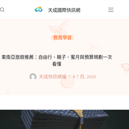
跳
天成國際快訊網
至
主
要
內
教育學習
容
東南亞旅遊推薦：自由行、親子、蜜月與預算規劃一次
看懂
天成快訊總編
8 7 月, 2026