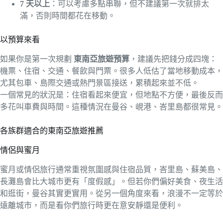
7 天以上
：可以考慮多點串聯，但不建議第一次就排太
滿，否則時間都花在移動。
以預算來看
如果你是第一次規劃
東南亞旅遊預算
，建議先把錢分成四塊：
機票、住宿、交通、餐飲與門票。很多人低估了當地移動成本，
尤其包車、島際交通或熱門景區接送，累積起來並不低。
一個常見的狀況是：住宿看起來便宜，但地點不方便，最後反而
多花叫車費與時間。這種情況在曼谷、峴港、峇里島都很常見。
各族群適合的東南亞旅遊推薦
情侶與蜜月
蜜月或情侶旅行通常重視氛圍感與住宿品質，峇里島、蘇美島、
長灘島會比大城市更有「度假感」。但若你們偏好美食、夜生活
和逛街，曼谷其實更實用。從另一個角度來看，浪漫不一定等於
遠離城市，而是看你們旅行時更在意安靜還是便利。