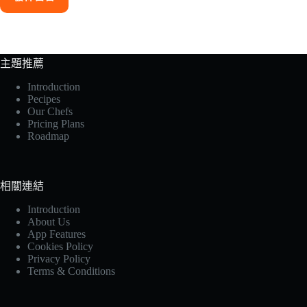
主題推薦
Introduction
Pecipes
Our Chefs
Pricing Plans
Roadmap
相關連結
Introduction
About Us
App Features
Cookies Policy
Privacy Policy
Terms & Conditions