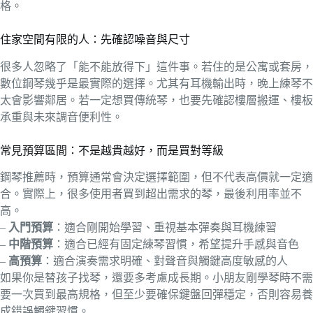
格。
住家空間有限的人：先確認噪音與尺寸
很多人忽略了「能不能放得下」這件事。若住的是公寓或套房，
數位鋼琴幾乎是最實際的選擇。尤其有耳機輸出時，晚上練琴不
太會影響鄰居。若一定想買傳統琴，也要先確認樓層搬運、樓板
承重與未來調音便利性。
常見預算區間：不是越貴越好，而是買對等級
鋼琴推薦時，預算通常會決定選擇範圍，但不代表高價就一定適
合。實際上，很多使用者買到超出需求的琴，最後利用率並不
高。
–
入門預算
：適合剛開始學習、重視基本彈奏與耳機練習
–
中階預算
：適合已經有固定練琴習慣，希望提升手感與音色
–
高預算
：適合演奏需求明確、對聲音與觸鍵高度敏感的人
如果你是替孩子找琴，還要多考慮成長期。小朋友剛學琴時不需
要一次買到最高規格，但至少要確保鍵盤回彈穩定，否則容易養
成錯誤觸鍵習慣。