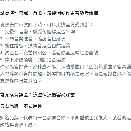
試琴時別只彈一首歌，這幾個動作更有參考價值
實際去門市試鋼琴時，可以用這些方式判斷：
1. 先慢彈音階，感受每個鍵是否平均
2. 彈弱音與強音，確認音色層次
3. 按住踏板，聽聲音是否自然延續
4. 試左右手交替與和弦，看看鍵盤反應是否靈敏
5. 停下來聽殘響，判斷是否混濁
你可能會好奇，為什麼不能只彈熟悉曲目？因為熟悉曲子容易讓
人忽略琴本身的問題。試琴的目的不是表演，而是確認它能不能
支撐你的日常練習。
常見購買誤區：這些情況最容易踩雷
只看品牌，不看用途
知名品牌不代表每一台都適合你。不同型號差異很大，該看的是
規格與實際手感。