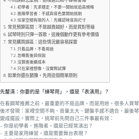
初學者：先求穩定，不要一開始就追高規格
進階學習者：手感與音色要開始挑剔
住家空間有限的人：先確認噪音與尺寸
常見預算區間：不是越貴越好，而是買對等級
試琴時別只彈一首歌，這幾個動作更有參考價值
常見購買誤區：這些情況最容易踩雷
只看品牌，不看用途
忽略售後與保固
沒算進後續成本
只在家裡想像，沒實際試彈
如果你還在猶豫，先用這個簡單原則
先釐清：你要的是「練琴用」，還是「表演用」？
在看鋼琴推薦之前，最重要的不是品牌，而是用途。很多人買琴
後才發現：家裡空間不夠、音量太大、鍵盤手感不適合，最後琴
變成擺設。實際上，挑琴前先問自己三件事最有效：
– 你是初學者、進階者，還是已經常演出？
– 主要是家用練習，還是需要舞台表現？