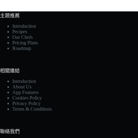
主題推薦
Introduction
Pecipes
Our Chefs
Pricing Plans
Roadmap
相關連結
Introduction
About Us
App Features
Cookies Policy
Privacy Policy
Terms & Conditions
聯絡我們