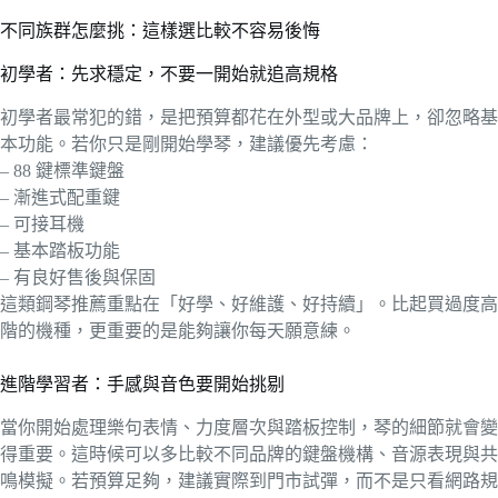
不同族群怎麼挑：這樣選比較不容易後悔
初學者：先求穩定，不要一開始就追高規格
初學者最常犯的錯，是把預算都花在外型或大品牌上，卻忽略基
本功能。若你只是剛開始學琴，建議優先考慮：
– 88 鍵標準鍵盤
– 漸進式配重鍵
– 可接耳機
– 基本踏板功能
– 有良好售後與保固
這類鋼琴推薦重點在「好學、好維護、好持續」。比起買過度高
階的機種，更重要的是能夠讓你每天願意練。
進階學習者：手感與音色要開始挑剔
當你開始處理樂句表情、力度層次與踏板控制，琴的細節就會變
得重要。這時候可以多比較不同品牌的鍵盤機構、音源表現與共
鳴模擬。若預算足夠，建議實際到門市試彈，而不是只看網路規