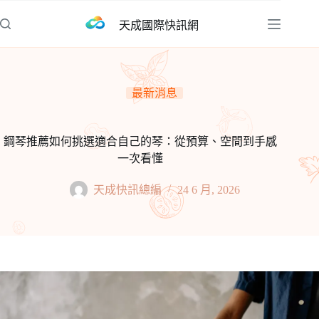
跳
天成國際快訊網
至
主
要
內
最新消息
容
鋼琴推薦如何挑選適合自己的琴：從預算、空間到手感
一次看懂
天成快訊總編
24 6 月, 2026