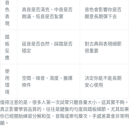
音
色
高音是否清亮、中音是否
音色會影響你是否
表
飽滿、低音是否紮實
願意長期彈下去
現
踏
板
延音是否自然、踩踏是否
對古典與表現細節
反
穩定
很重要
應
使
用
空間、噪音、濕度、搬運
決定你能不能長期
環
條件
安心使用
境
值得注意的是，很多人第一次試琴只聽音量大小，這其實不夠。
真正影響學習品質的，往往是鍵盤均勻度與踏板細節。尤其如果
你已經開始練習分解和弦、音階或樂句層次，手感差異會非常明
顯。