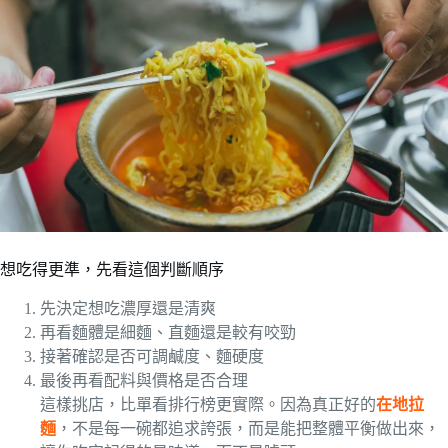
想吃得更準，先看這個判斷順序
先決定想吃濃厚還是清爽
再看麵體是細麵、直麵還是較有咬勁
接著確認是否可調鹹度、麵硬度
最後再看配料與價格是否合理
這樣挑店，比單看排行榜更實際。因為真正好的
在地拉
麵
，不是每一碗都追求誇張，而是能把整體平衡做出來，