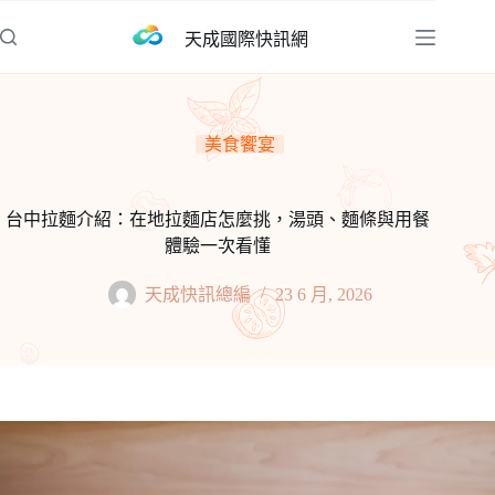
跳
天成國際快訊網
至
主
要
內
美食饗宴
容
台中拉麵介紹：在地拉麵店怎麼挑，湯頭、麵條與用餐
體驗一次看懂
天成快訊總編
23 6 月, 2026