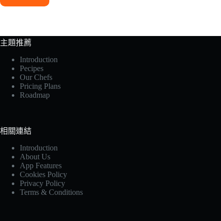
主題推薦
Introduction
Pecipes
Our Chefs
Pricing Plans
Roadmap
相關連結
Introduction
About Us
App Features
Cookies Policy
Privacy Policy
Terms & Conditions