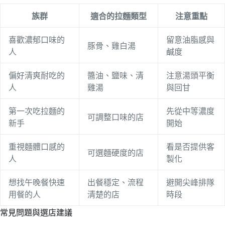
族群
適合的拉麵類型
注意重點
喜歡濃郁口味的
留意油脂感與
豚骨、雞白湯
人
鹹度
偏好清爽耐吃的
醬油、鹽味、清
注意湯頭平衡
人
雞湯
與回甘
第一次吃拉麵的
先從中等濃度
可調整口味的店
新手
開始
重視麵體口感的
看是否提供客
可選麵硬度的店
人
製化
想找午晚餐快速
出餐穩定、流程
避開尖峰排隊
用餐的人
清楚的店
時段
常見問題與選店建議