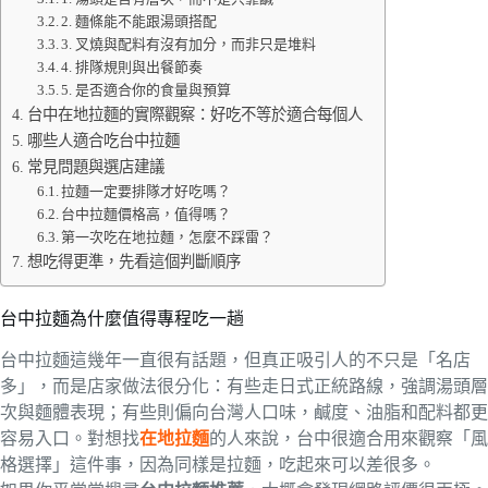
2. 麵條能不能跟湯頭搭配
3. 叉燒與配料有沒有加分，而非只是堆料
4. 排隊規則與出餐節奏
5. 是否適合你的食量與預算
台中在地拉麵的實際觀察：好吃不等於適合每個人
哪些人適合吃台中拉麵
常見問題與選店建議
拉麵一定要排隊才好吃嗎？
台中拉麵價格高，值得嗎？
第一次吃在地拉麵，怎麼不踩雷？
想吃得更準，先看這個判斷順序
台中拉麵為什麼值得專程吃一趟
台中拉麵這幾年一直很有話題，但真正吸引人的不只是「名店
多」，而是店家做法很分化：有些走日式正統路線，強調湯頭層
次與麵體表現；有些則偏向台灣人口味，鹹度、油脂和配料都更
容易入口。對想找
在地拉麵
的人來說，台中很適合用來觀察「風
格選擇」這件事，因為同樣是拉麵，吃起來可以差很多。