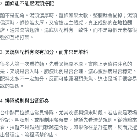
2. 麵條能不能跟湯頭搭配
麵不是配角。湯頭濃厚時，麵條如果太軟，整體就會糊掉；湯頭
偏清時，麵條若太厚，又會搶走主體感。真正成熟的
在地拉麵
店，通常會讓麵體、湯底與配料有一致性，而不是每個元素都很
強卻互相打架。
3. 叉燒與配料有沒有加分，而非只是堆料
很多人第一次看拉麵，先看叉燒厚不厚。實際上更值得注意的
是：叉燒是否入味、肥瘦比例是否合理、溏心蛋熟度是否穩定。
配料太多不一定加分，反而可能讓湯頭失焦。這也是新手很容易
踩的誤區。
4. 排隊規則與出餐節奏
台中熱門拉麵店常見排隊，尤其晚餐與週末時段。若店家是現場
登記、叫號制、或限制用餐時間，建議先看清楚規則。從體驗來
看，拉麵不是越熱門就越適合你；如果你在意舒適度，反而要選
出餐穩定、流程清楚的店。