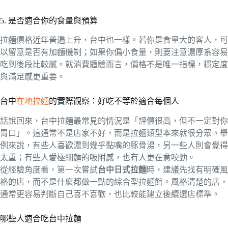
5. 是否適合你的食量與預算
拉麵價格近年普遍上升，台中也一樣。若你是食量大的客人，可
以留意是否有加麵機制；如果你偏小食量，則要注意濃厚系容易
吃到後段比較膩。就消費體驗而言，價格不是唯一指標，穩定度
與滿足感更重要。
台中
在地拉麵
的實際觀察：好吃不等於適合每個人
話說回來，台中拉麵最常見的情況是「評價很高，但不一定對你
胃口」。這通常不是店家不好，而是拉麵類型本來就很分眾。舉
例來說，有些人喜歡濃到幾乎黏嘴的豚骨湯，另一些人則會覺得
太重；有些人愛極細麵的吸附感，也有人更在意咬勁。
從經驗角度看，第一次嘗試
台中日式拉麵
時，建議先找有明確風
格的店，而不是什麼都做一點的綜合型拉麵館。風格清楚的店，
通常更容易判斷自己喜不喜歡，也比較能建立後續選店標準。
哪些人適合吃台中拉麵