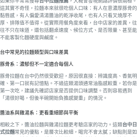
如果你平常常搜尋
台中拉麵推薦
，大概會發現網路評價很兩極。
這其實不奇怪，拉麵本來就很吃個人口味：有人在意濃厚豚骨的
黏唇感，有人偏愛清湯醬油的乾淨收尾，也有人只看叉燒厚不
厚、排隊值不值得。從實際用餐角度來看，台中店家的差異，往
往不只在味道，還包括翻桌速度、候位方式、是否限量、甚至能
不能客製化麵硬度與鹹度。
台中常見的拉麵類型與口味差異
豚骨系：濃郁但不一定適合每個人
豚骨拉麵在台中仍然很受歡迎，原因很直接：辨識度高、香氣明
確、第一口就有記憶點。不過這類湯頭通常油脂感較重，若你是
第一次吃，建議先確認店家是否提供口味調整。否則容易遇到
「湯很好喝，但後半碗開始負擔感變重」的情況。
醬油系與雞湯系：更看重細節與平衡
相較之下，醬油拉麵與雞湯拉麵更考驗店家的功力。這類
台中日
式拉麵
常見的優點，是層次比較細，喝完不會太膩；缺點則是如