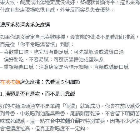
果火候、鹹度或出湯穩定度沒做好，整碗就會顯得平。這也是為
什麼有些店現場吃很有感，外帶反而容易失去優勢。
濃厚系與清爽系怎麼選
如果你還沒確定自己喜歡哪種，最實際的做法不是看網紅推薦，
而是從「你平常喝湯習慣」判斷：
– 喜歡重口味、吃完很有飽足感：可先試豚骨或濃雞白湯
– 偏好耐吃、不容易膩：可選清湯醬油或鹽味系
– 重視麵條口感：注意店家是否標示細麵、直麵或偏硬口感
在地拉麵
店怎麼挑：先看這 5 個細節
1. 湯頭是否有層次，而不是只靠鹹
好的拉麵湯頭通常不是單純「很濃」就算成功。你會在前段感受
到骨香、中段喝到油脂與醬香，尾韻則要乾淨，不會留下明顯苦
味或死鹹感。這一點在
台中拉麵介紹
裡特別重要，因為不少店家
會把濃度拉高，但真正耐喝度不一定夠。