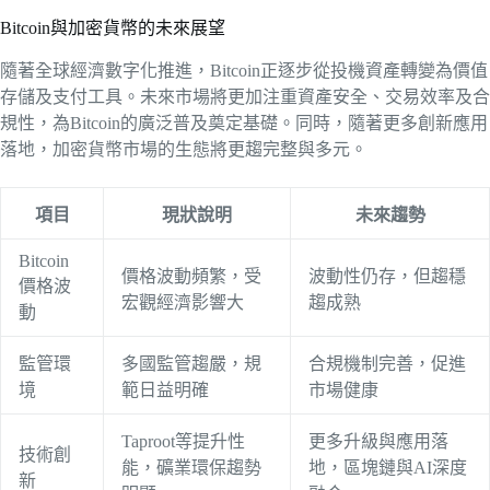
Bitcoin與加密貨幣的未來展望
隨著全球經濟數字化推進，Bitcoin正逐步從投機資產轉變為價值
存儲及支付工具。未來市場將更加注重資產安全、交易效率及合
規性，為Bitcoin的廣泛普及奠定基礎。同時，隨著更多創新應用
落地，加密貨幣市場的生態將更趨完整與多元。
項目
現狀說明
未來趨勢
Bitcoin
價格波動頻繁，受
波動性仍存，但趨穩
價格波
宏觀經濟影響大
趨成熟
動
監管環
多國監管趨嚴，規
合規機制完善，促進
境
範日益明確
市場健康
Taproot等提升性
更多升級與應用落
技術創
能，礦業環保趨勢
地，區塊鏈與AI深度
新