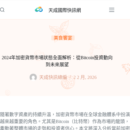
跳
天成國際快訊網
至
主
要
內
美食饗宴
容
2024年加密貨幣市場狀態全面解析：從Bitcoin投資動向
到未來展望
天成快訊總編
2 2 月, 2026
隨著數字資產的持續升溫，加密貨幣市場在全球金融體系中扮演
越來越重要的角色。尤其是Bitcoin（比特幣）作為市場的龍頭，
牽動著整體市場的走勢和投資者信心。本文將深入分析當前加密