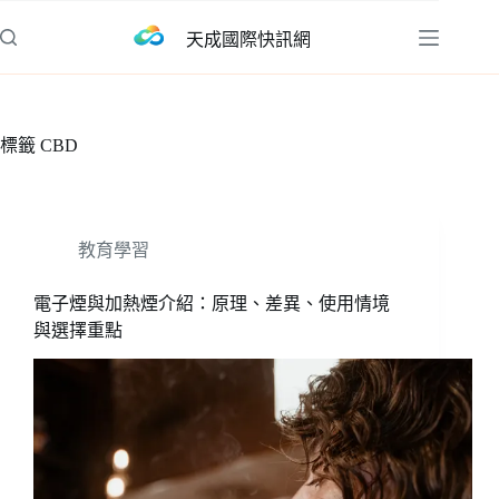
跳
天成國際快訊網
至
主
要
內
標籤
CBD
容
教育學習
電子煙與加熱煙介紹：原理、差異、使用情境
與選擇重點