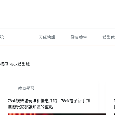
跳
至
主
要
內
容
天成快訊
健康養生
娛樂休
標籤
78ok娛樂城
教育學習
78ok娛樂城玩法和優惠介紹：78ok電子新手到
進階玩家都該知道的重點