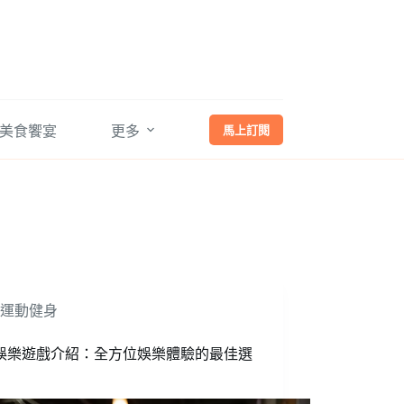
馬上訂閱
美食饗宴
更多
運動健身
ok娛樂遊戲介紹：全方位娛樂體驗的最佳選