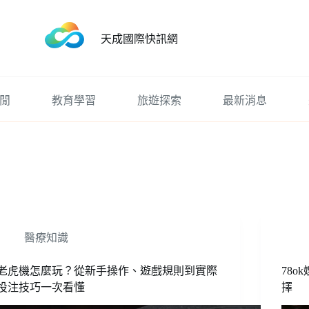
天成國際快訊網
閒
教育學習
旅遊探索
最新消息
醫療知識
老虎機怎麼玩？從新手操作、遊戲規則到實際
78
投注技巧一次看懂
擇