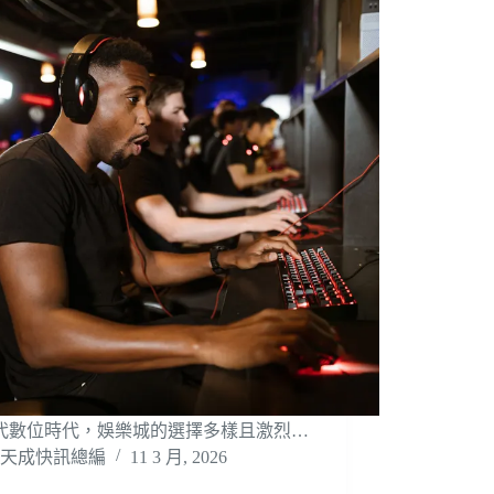
代數位時代，娛樂城的選擇多樣且激烈…
天成快訊總編
11 3 月, 2026