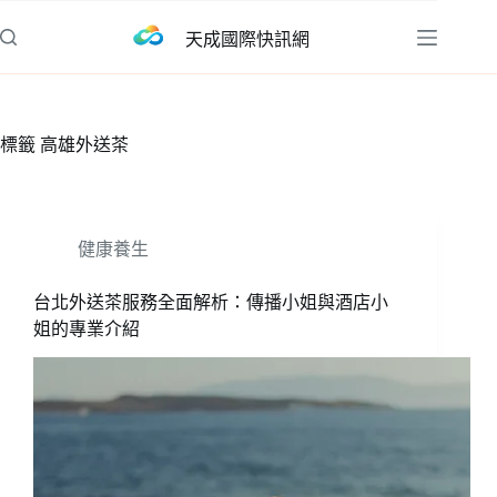
跳
天成國際快訊網
至
主
要
內
標籤
高雄外送茶
容
健康養生
台北外送茶服務全面解析：傳播小姐與酒店小
姐的專業介紹