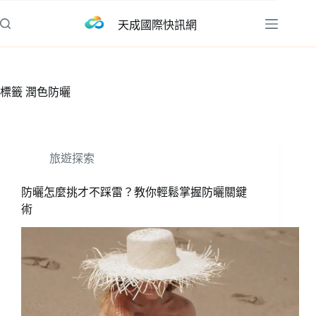
跳
天成國際快訊網
至
主
要
內
標籤
潤色防曬
容
旅遊探索
防曬怎麼挑才不踩雷？教你輕鬆掌握防曬關鍵
術