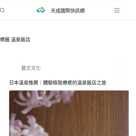
跳
天成國際快訊網
至
主
要
內
標籤
溫泉飯店
容
藝文文化
日本溫泉推薦：體驗極致療癒的溫泉飯店之旅