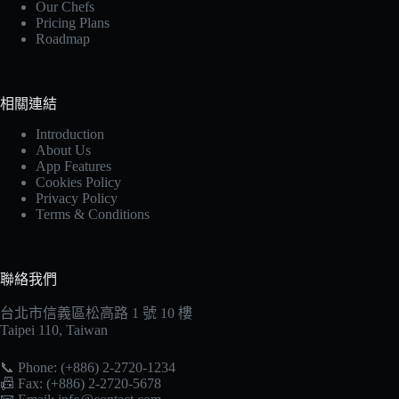
Our Chefs
Pricing Plans
Roadmap
相關連結
Introduction
About Us
App Features
Cookies Policy
Privacy Policy
Terms & Conditions
聯絡我們
台北市信義區松高路 1 號 10 樓
Taipei 110, Taiwan
📞 Phone: (+886) 2-2720-1234
📠 Fax: (+886) 2-2720-5678