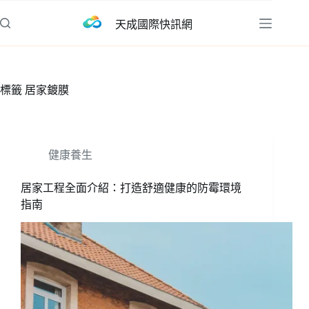
跳
天成國際快訊網
至
主
要
內
標籤
居家鍍膜
容
健康養生
居家工程全面介紹：打造舒適健康的防霉環境
指南