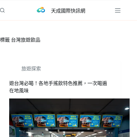
跳
天成國際快訊網
至
主
要
內
標籤
台灣旅遊飲品
容
旅遊探索
遊台灣必喝！各地手搖飲特色推薦，一次喝遍
在地風味