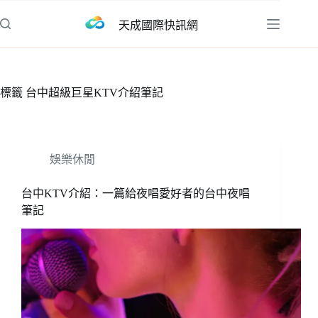
跳
天成國際快訊網
至
主
要
內
標籤
台中超級巨星KTV介紹筆記
容
娛樂休閒
台中KTV介紹：一篇給夜唱愛好者的台中夜唱
筆記